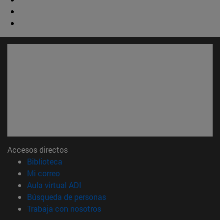
Accesos directos
(abre en nueva ventana)
Biblioteca
(abre en nueva ventana)
Mi correo
(abre en nueva ventana)
Aula virtual ADI
(abre en nueva ventana)
Búsqueda de personas
(abre en nueva ventana)
Trabaja con nosotros