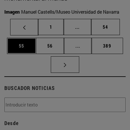
Imagen
Manuel Castells/Museo Universidad de Navarra
Página
Páginas intermedias Us
Página
1
...
54
Página
Página
Páginas intermedias U
Página
55
56
...
389
BUSCADOR NOTICIAS
Desde