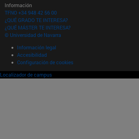
Información
TFNO +34 948 42 56 00
¿QUÉ GRADO TE INTERESA?
¿QUÉ MÁSTER TE INTERESA?
© Universidad de Navarra
Información legal
Accesibilidad
Configuración de cookies
Localizador de campus