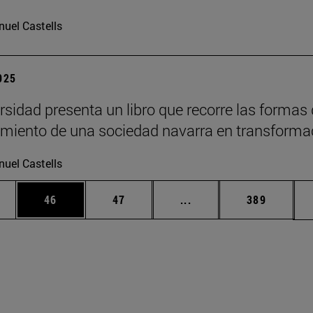
uel Castells
2025
rsidad presenta un libro que recorre las formas
imiento de una sociedad navarra en transforma
uel Castells
edias Use TAB para desplazarse.
ina
Página
Página
Páginas intermedias Us
Página
46
47
...
389