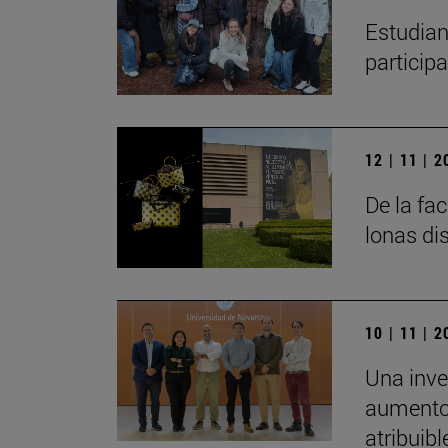
Estudian
particip
12 | 11 | 
De la fa
lonas di
10 | 11 | 
Una inve
aumento 
atribuibl