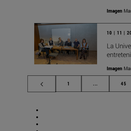
Imagen
Man
10 | 11 | 
La Unive
entreten
Imagen
Man
Página
Páginas interm
Pág
1
...
45