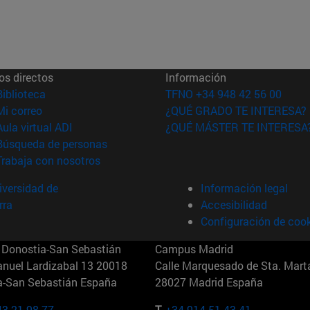
os directos
Información
(abre en nueva ventana)
Biblioteca
TFNO +34 948 42 56 00
(abre en nueva ventana)
Mi correo
¿QUÉ GRADO TE INTERESA?
(abre en nueva ventana)
Aula virtual ADI
¿QUÉ MÁSTER TE INTERESA
(abre en nueva ventana)
Búsqueda de personas
(abre en nueva ventana)
Trabaja con nosotros
versidad de
Información legal
rra
Accesibilidad
Configuración de coo
Donostia-San Sebastián
Campus Madrid
anuel Lardizabal 13 20018
Calle Marquesado de Sta. Marta
a-San Sebastián España
28027 Madrid España
43 21 98 77
T.
+34 914 51 43 41