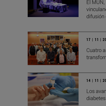
El MUN, 
vinculand
difusión
17 | 11 | 
Cuatro a
transfor
14 | 11 | 
Los avan
diabetes 