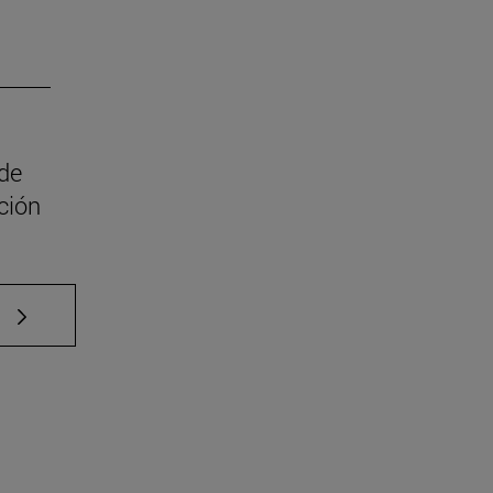
 de
ción
e TAB para desplazarse.