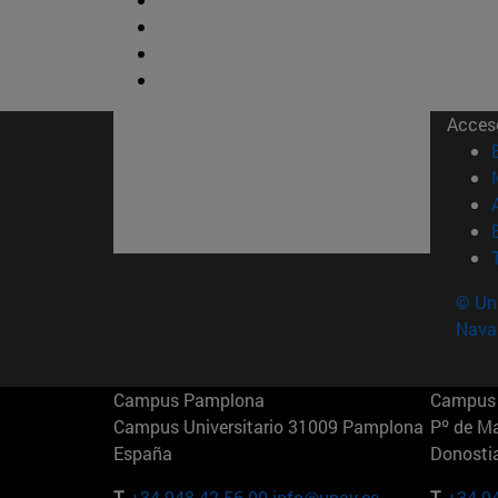
Acces
© Uni
Nava
Campus Pamplona
Campus 
Campus Universitario 31009 Pamplona
Pº de M
España
Donosti
T.
+34 948 42 56 00
info@unav.es
T.
+34 9