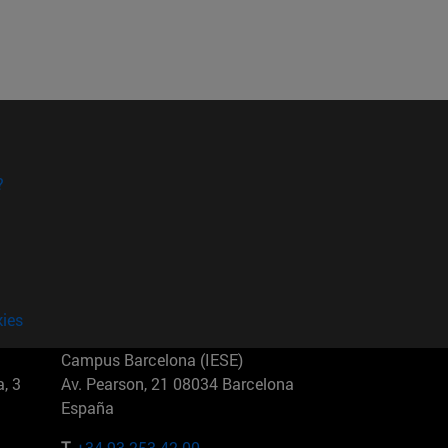
?
kies
Campus Barcelona (IESE)
, 3
Av. Pearson, 21 08034 Barcelona
España
T.
+34 93 253 42 00