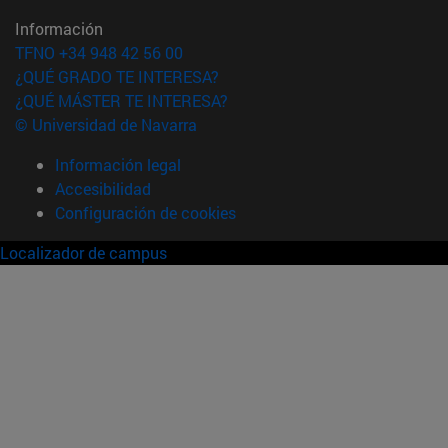
Información
TFNO +34 948 42 56 00
¿QUÉ GRADO TE INTERESA?
¿QUÉ MÁSTER TE INTERESA?
© Universidad de Navarra
Información legal
Accesibilidad
Configuración de cookies
Localizador de campus