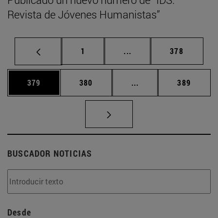
Revista de Jóvenes Humanistas”
Página
Páginas intermedias Us
Página
1
...
378
Página
Página
Páginas intermedias 
Página
379
380
...
389
BUSCADOR NOTICIAS
Desde