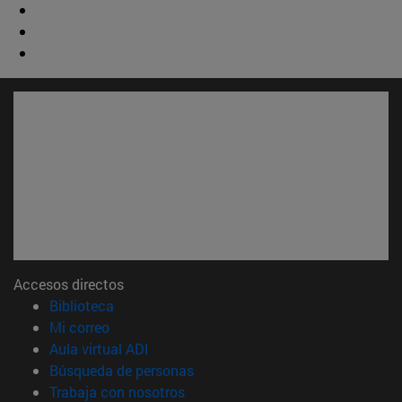
Accesos directos
(abre en nueva ventana)
Biblioteca
(abre en nueva ventana)
Mi correo
(abre en nueva ventana)
Aula virtual ADI
(abre en nueva ventana)
Búsqueda de personas
(abre en nueva ventana)
Trabaja con nosotros