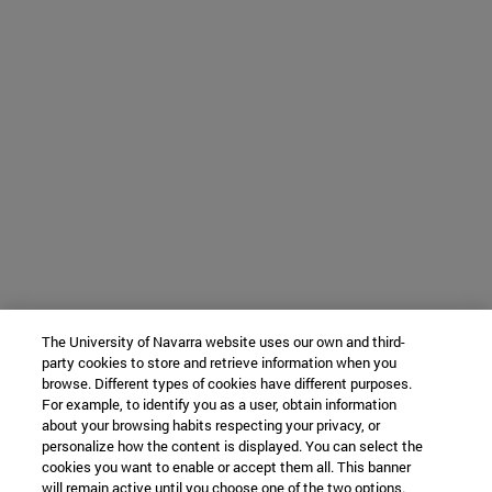
The University of Navarra website uses our own and third-
party cookies to store and retrieve information when you
browse. Different types of cookies have different purposes.
For example, to identify you as a user, obtain information
about your browsing habits respecting your privacy, or
personalize how the content is displayed. You can select the
cookies you want to enable or accept them all. This banner
will remain active until you choose one of the two options.