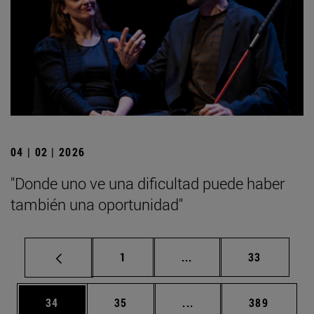
04 | 02 | 2026
"Donde uno ve una dificultad puede haber
también una oportunidad"
Página
Páginas intermedias Us
Página
1
...
33
Página
Página
Páginas intermedias U
Página
34
35
...
389