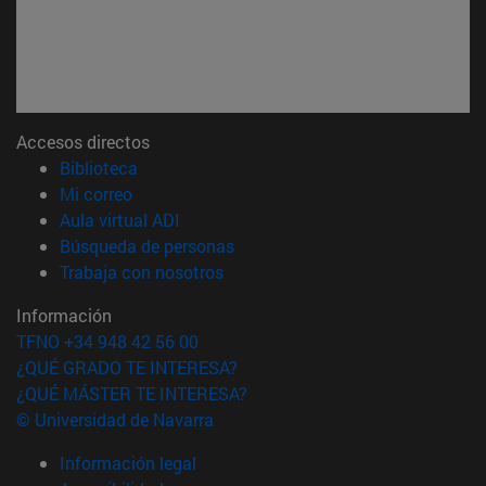
Accesos directos
(abre en nueva ventana)
Biblioteca
(abre en nueva ventana)
Mi correo
(abre en nueva ventana)
Aula virtual ADI
(abre en nueva ventana)
Búsqueda de personas
(abre en nueva ventana)
Trabaja con nosotros
Información
TFNO +34 948 42 56 00
¿QUÉ GRADO TE INTERESA?
¿QUÉ MÁSTER TE INTERESA?
© Universidad de Navarra
Información legal