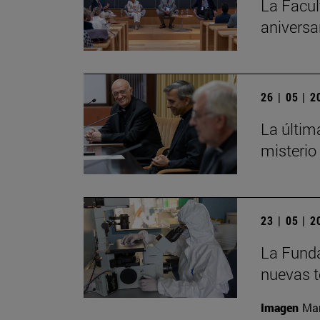
La Facul
aniversa
26 | 05 | 
La últim
misterio
23 | 05 | 
La Funda
nuevas t
Imagen
Man