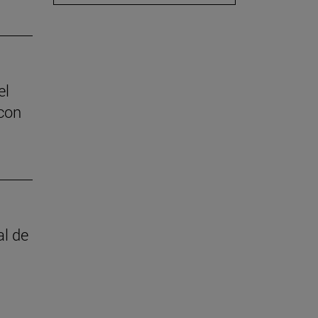
el
con
al de