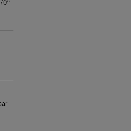
 70º
sar