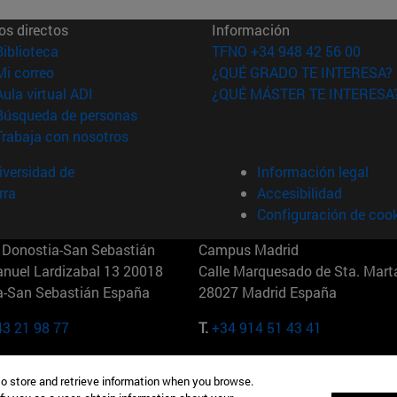
os directos
Información
(abre en nueva ventana)
Biblioteca
TFNO +34 948 42 56 00
(abre en nueva ventana)
Mi correo
¿QUÉ GRADO TE INTERESA?
(abre en nueva ventana)
Aula virtual ADI
¿QUÉ MÁSTER TE INTERESA
(abre en nueva ventana)
Búsqueda de personas
(abre en nueva ventana)
Trabaja con nosotros
versidad de
Información legal
rra
Accesibilidad
Configuración de coo
Donostia-San Sebastián
Campus Madrid
anuel Lardizabal 13 20018
Calle Marquesado de Sta. Marta
a-San Sebastián España
28027 Madrid España
43 21 98 77
T.
+34 914 51 43 41
Nueva York (IESE)
Campus Munich (IESE)
to store and retrieve information when you browse.
7th St 10019-2201 Nueva York
Maria-Theresia-Straße 15 8167