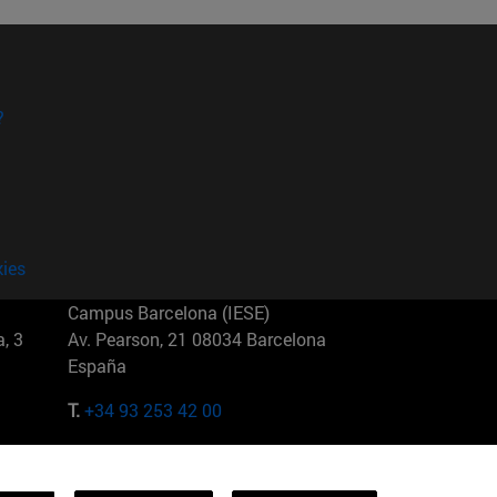
?
kies
Campus Barcelona (IESE)
, 3
Av. Pearson, 21 08034 Barcelona
España
T.
+34 93 253 42 00
Campus Sao Paulo (IESE)
5
Rua Martiniano de Carvalho, 573