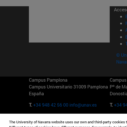
Acces
© Uni
Nava
Campus Pamplona
Campus 
Campus Universitario 31009 Pamplona
Pº de M
España
Donosti
T.
+34 948 42 56 00
info@unav.es
T.
+34 9
Campus Madrid (IESE)
Campus 
The University of Navarra website uses our own and third-party cookies 
Camino del Cerro Águila 3 28023
165 W 5