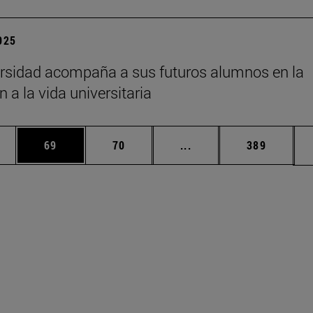
2025
rsidad acompaña a sus futuros alumnos en la
n a la vida universitaria
edias Use TAB para desplazarse.
ina
Página
Página
Páginas intermedias Us
Página
69
70
...
389