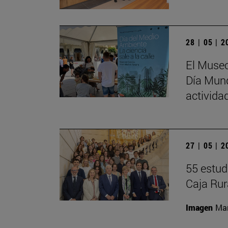
28 | 05 | 
El Museo
Día Mund
activida
27 | 05 | 
55 estud
Caja Rur
Imagen
Man