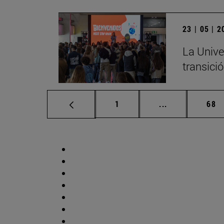
23 | 05 | 
La Unive
transició
Página
Páginas interm
Pág
1
...
68