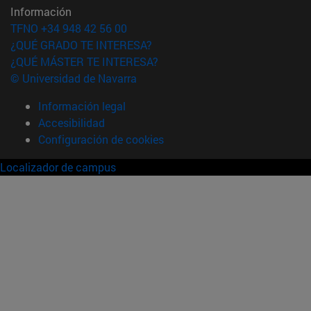
Información
TFNO +34 948 42 56 00
¿QUÉ GRADO TE INTERESA?
¿QUÉ MÁSTER TE INTERESA?
© Universidad de Navarra
Información legal
Accesibilidad
Configuración de cookies
Localizador de campus