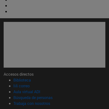
Accesos directos
(abre en nueva ventana)
Biblioteca
(abre en nueva ventana)
Mi correo
(abre en nueva ventana)
Aula virtual ADI
(abre en nueva ventana)
Búsqueda de personas
(abre en nueva ventana)
Trabaja con nosotros