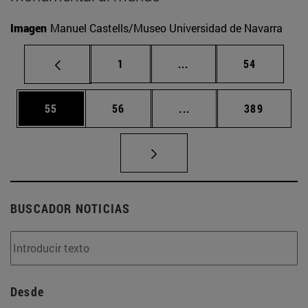
Imagen
Manuel Castells/Museo Universidad de Navarra
Página
Páginas intermedias Us
Página
1
...
54
Página
Página
Páginas intermedias U
Página
55
56
...
389
BUSCADOR NOTICIAS
Desde