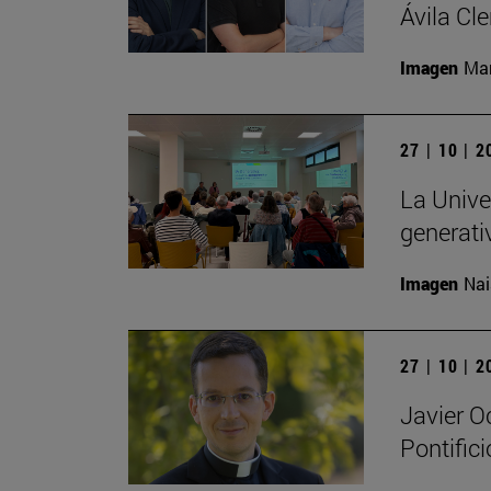
Ávila Cl
Imagen
Man
27 | 10 | 
La Univer
generati
Imagen
Nai
27 | 10 | 
Javier O
Pontific