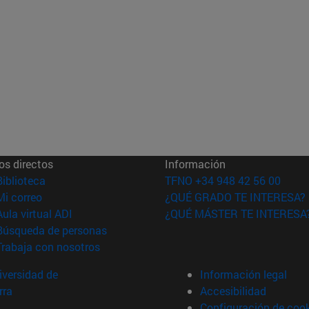
os directos
Información
(abre en nueva ventana)
Biblioteca
TFNO +34 948 42 56 00
(abre en nueva ventana)
Mi correo
¿QUÉ GRADO TE INTERESA?
(abre en nueva ventana)
Aula virtual ADI
¿QUÉ MÁSTER TE INTERESA
(abre en nueva ventana)
Búsqueda de personas
(abre en nueva ventana)
Trabaja con nosotros
versidad de
Información legal
rra
Accesibilidad
Configuración de coo