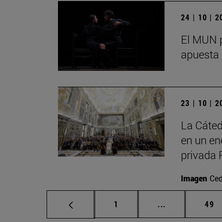
24 | 10 | 
El MUN p
apuesta 
23 | 10 | 
La Cáted
en un en
privada 
Imagen
Ced
Página
Páginas interm
Pág
1
...
49