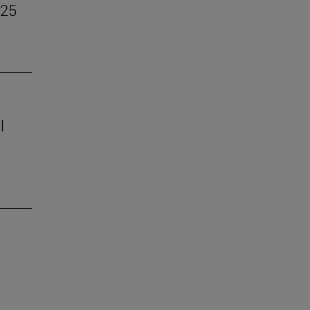
–25
l