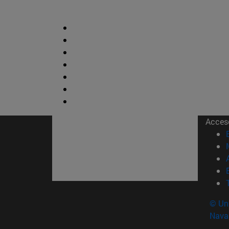
Acces
© Uni
Nava