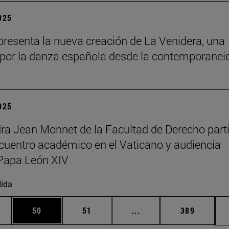
2025
resenta la nueva creación de La Venidera, una
por la danza española desde la contemporanei
2025
ra Jean Monnet de la Facultad de Derecho part
cuentro académico en el Vaticano y audiencia
Papa León XIV
ida
edias Use TAB para desplazarse.
ina
Página
Página
Páginas intermedias Us
Página
50
51
...
389