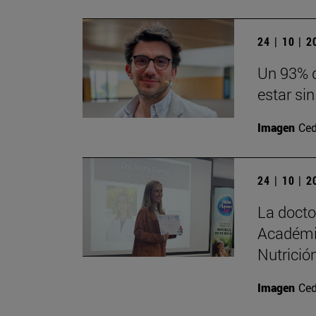
24 | 10 | 
Un 93% d
estar sin
Imagen
Ced
24 | 10 | 
La doct
Académi
Nutrición
Imagen
Ced