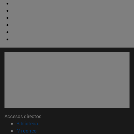
Accesos directos
(abre en nueva ventana)
Biblioteca
(abre en nueva ventana)
Mi correo