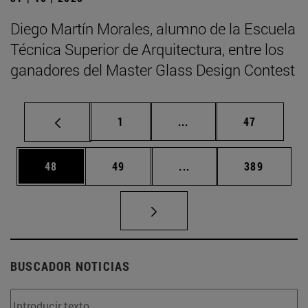
Diego Martín Morales, alumno de la Escuela
Técnica Superior de Arquitectura, entre los
ganadores del Master Glass Design Contest
Página
Páginas intermedias Us
Página
1
...
47
Página
Página
Páginas intermedias U
Página
48
49
...
389
BUSCADOR NOTICIAS