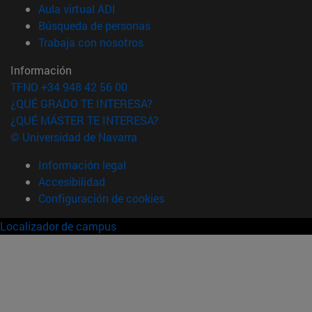
(abre en nueva ventana)
Aula virtual ADI
(abre en nueva ventana)
Búsqueda de personas
(abre en nueva ventana)
Trabaja con nosotros
Información
TFNO +34 948 42 56 00
¿QUÉ GRADO TE INTERESA?
¿QUÉ MÁSTER TE INTERESA?
© Universidad de Navarra
Información legal
Accesibilidad
Configuración de cookies
Localizador de campus