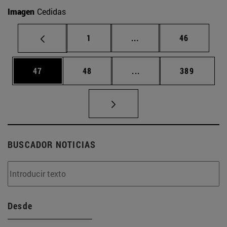
Imagen
Cedidas
Página
Páginas intermedias Us
Página
1
...
46
Página
Página
Páginas intermedias U
Página
47
48
...
389
BUSCADOR NOTICIAS
Desde