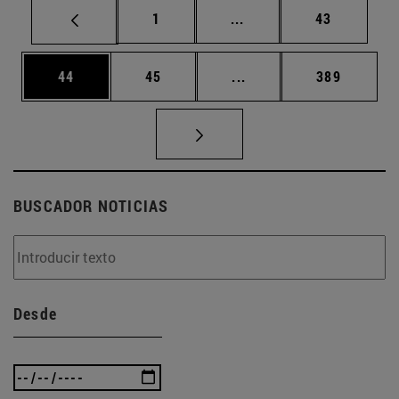
Página
Páginas intermedias Us
Página
1
...
43
Página
Página
Páginas intermedias U
Página
44
45
...
389
BUSCADOR NOTICIAS
Desde