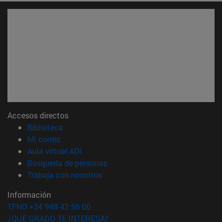
Accesos directos
(abre en nueva ventana)
Biblioteca
(abre en nueva ventana)
Mi correo
(abre en nueva ventana)
Aula virtual ADI
(abre en nueva ventana)
Búsqueda de personas
(abre en nueva ventana)
Trabaja con nosotros
Información
TFNO +34 948 42 56 00
¿QUÉ GRADO TE INTERESA?