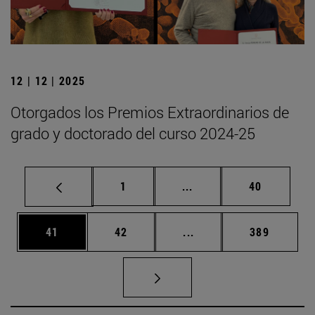
12 | 12 | 2025
Otorgados los Premios Extraordinarios de
grado y doctorado del curso 2024-25
Página
Páginas intermedias Us
Página
1
...
40
Página
Página
Páginas intermedias U
Página
41
42
...
389