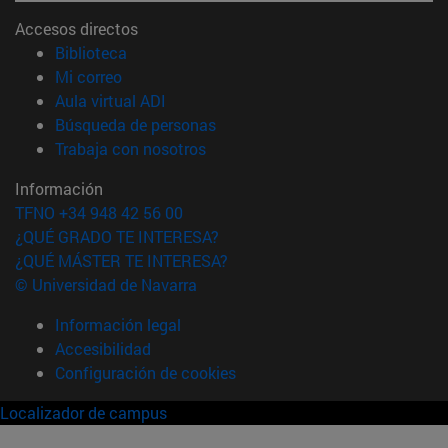
Accesos directos
(abre en nueva ventana)
Biblioteca
(abre en nueva ventana)
Mi correo
(abre en nueva ventana)
Aula virtual ADI
(abre en nueva ventana)
Búsqueda de personas
(abre en nueva ventana)
Trabaja con nosotros
Información
TFNO +34 948 42 56 00
¿QUÉ GRADO TE INTERESA?
¿QUÉ MÁSTER TE INTERESA?
© Universidad de Navarra
Información legal
Accesibilidad
Configuración de cookies
Localizador de campus