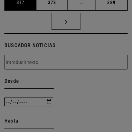
Página
Página
Páginas intermedias 
Página
377
378
...
389
BUSCADOR NOTICIAS
Desde
Hasta