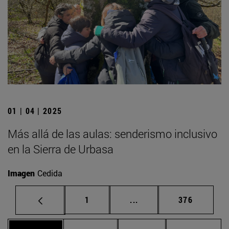
01 | 04 | 2025
Más allá de las aulas: senderismo inclusivo
en la Sierra de Urbasa
Imagen
Cedida
Página
Páginas intermedias Us
Página
1
...
376