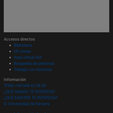
Accesos directos
(abre en nueva ventana)
Biblioteca
(abre en nueva ventana)
Mi correo
(abre en nueva ventana)
Aula virtual ADI
(abre en nueva ventana)
Búsqueda de personas
(abre en nueva ventana)
Trabaja con nosotros
Información
TFNO +34 948 42 56 00
¿QUÉ GRADO TE INTERESA?
¿QUÉ MÁSTER TE INTERESA?
© Universidad de Navarra