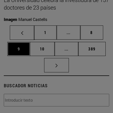
doctores de 23 países
Imagen
Manuel Castells
Página
Páginas intermedias U
Página
1
...
8
Página
Página
Páginas intermedias Us
Página
9
10
...
389
BUSCADOR NOTICIAS