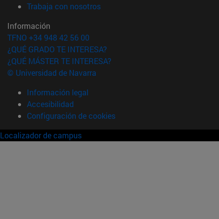
(abre en nueva ventana)
Trabaja con nosotros
Información
TFNO +34 948 42 56 00
¿QUÉ GRADO TE INTERESA?
¿QUÉ MÁSTER TE INTERESA?
© Universidad de Navarra
Información legal
Accesibilidad
Configuración de cookies
Localizador de campus