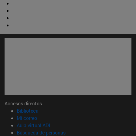
Accesos directos
(abre en nueva ventana)
Biblioteca
(abre en nueva ventana)
Mi correo
(abre en nueva ventana)
Aula virtual ADI
(abre en nueva ventana)
Búsqueda de personas