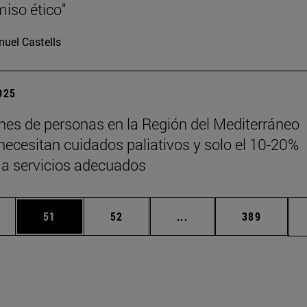
iso ético"
uel Castells
2025
ones de personas en la Región del Mediterráneo
 necesitan cuidados paliativos y solo el 10-20%
a servicios adecuados
edias Use TAB para desplazarse.
ina
Página
Página
Páginas intermedias Us
Página
51
52
...
389