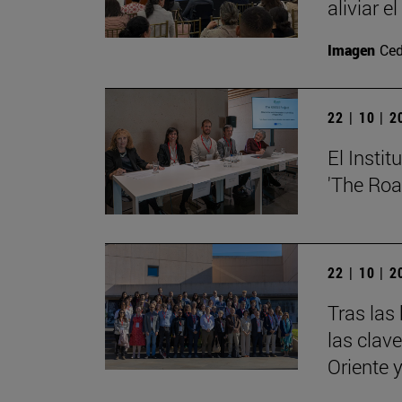
aliviar e
Imagen
Ced
22 | 10 | 
El Insti
'The Roa
22 | 10 | 
Tras las
las clav
Oriente 