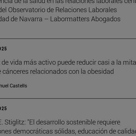
ncia de la salud en las relaciones laborales cent
del Observatorio de Relaciones Laborales
idad de Navarra – Labormatters Abogados
2025
o de vida más activo puede reducir casi a la mita
e cánceres relacionados con la obesidad
uel Castells
2025
 Stiglitz: "El desarrollo sostenible requiere
iones democráticas sólidas, educación de calida