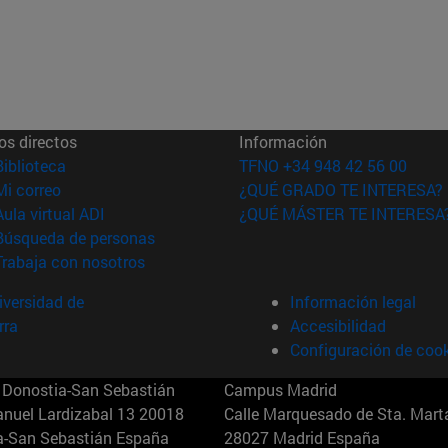
os directos
Información
(abre en nueva ventana)
Biblioteca
TFNO +34 948 42 56 00
(abre en nueva ventana)
Mi correo
¿QUÉ GRADO TE INTERESA?
(abre en nueva ventana)
Aula virtual ADI
¿QUÉ MÁSTER TE INTERESA
(abre en nueva ventana)
Búsqueda de personas
(abre en nueva ventana)
Trabaja con nosotros
versidad de
Información legal
rra
Accesibilidad
Configuración de coo
Donostia-San Sebastián
Campus Madrid
anuel Lardizabal 13 20018
Calle Marquesado de Sta. Marta
a-San Sebastián España
28027 Madrid España