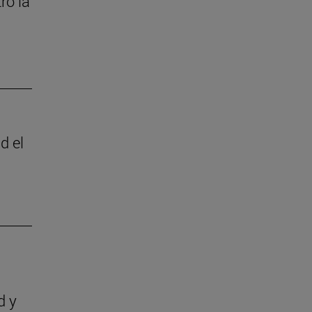
ró la
d el
d y