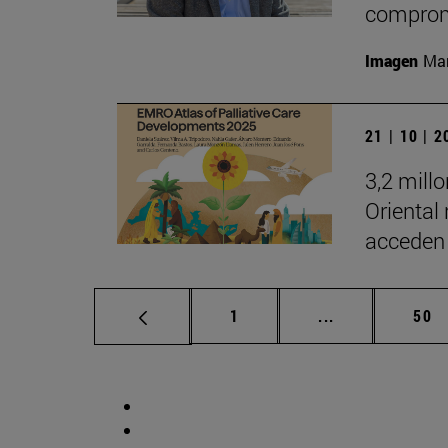
comprom
Imagen
Man
21 | 10 | 
3,2 mill
Oriental
acceden 
Página
Páginas interm
Pág
1
...
50