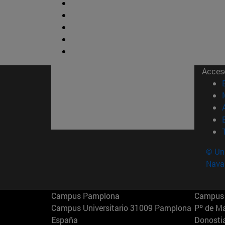
Acces
© Uni
Nava
Campus Pamplona
Campus 
Campus Universitario 31009 Pamplona
Pº de M
España
Donosti