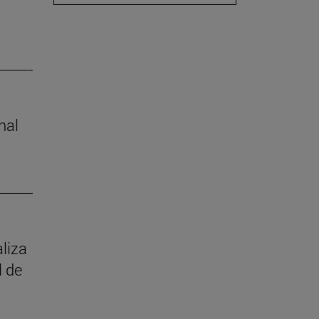
nal
aliza
l de