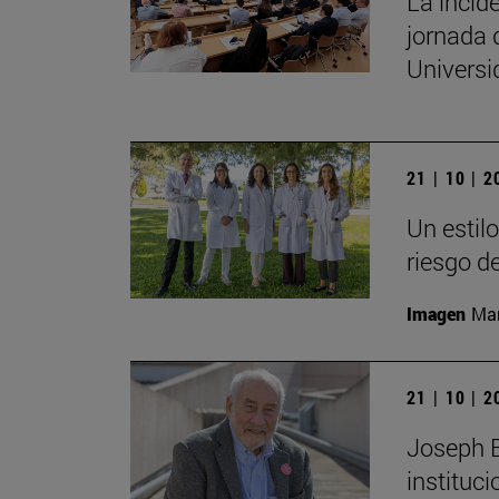
La incide
jornada 
Univers
21 | 10 | 
Un estil
riesgo d
Imagen
Man
21 | 10 | 
Joseph E.
instituc