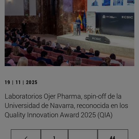
19 | 11 | 2025
Laboratorios Ojer Pharma, spin-off de la
Universidad de Navarra, reconocida en los
Quality Innovation Award 2025 (QIA)
Página
Páginas intermedias Us
Página
1
...
44