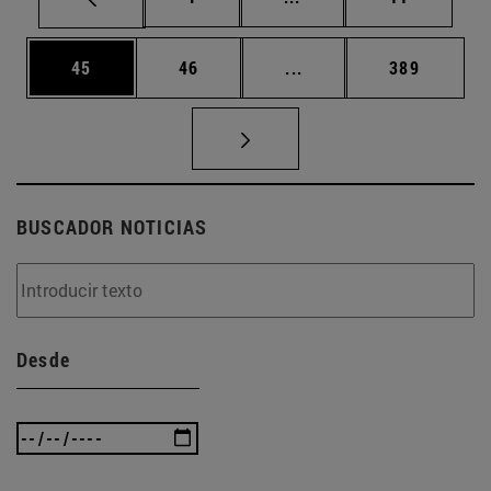
Página
Página
Páginas intermedias U
Página
45
46
...
389
BUSCADOR NOTICIAS
Desde