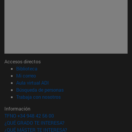
Accesos directos
(abre en nueva ventana)
Biblioteca
(abre en nueva ventana)
Mi correo
(abre en nueva ventana)
Aula virtual ADI
(abre en nueva ventana)
Búsqueda de personas
(abre en nueva ventana)
Trabaja con nosotros
Información
TFNO +34 948 42 56 00
¿QUÉ GRADO TE INTERESA?
¿QUÉ MÁSTER TE INTERESA?