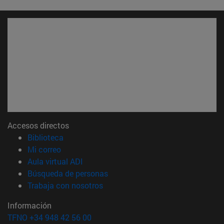
Accesos directos
(abre en nueva ventana)
Biblioteca
(abre en nueva ventana)
Mi correo
(abre en nueva ventana)
Aula virtual ADI
(abre en nueva ventana)
Búsqueda de personas
(abre en nueva ventana)
Trabaja con nosotros
Información
TFNO +34 948 42 56 00