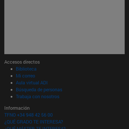
Accesos directos
(abre en nueva ventana)
Biblioteca
(abre en nueva ventana)
Mi correo
(abre en nueva ventana)
Aula virtual ADI
(abre en nueva ventana)
Búsqueda de personas
(abre en nueva ventana)
Trabaja con nosotros
Información
TFNO +34 948 42 56 00
¿QUÉ GRADO TE INTERESA?
¿QUÉ MÁSTER TE INTERESA?