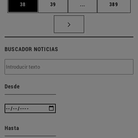
Página
Página
Páginas intermedias U
Página
38
39
...
389
BUSCADOR NOTICIAS
Desde
Hasta