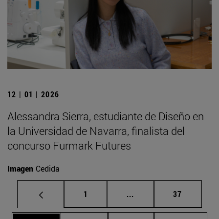
12 | 01 | 2026
Alessandra Sierra, estudiante de Diseño en
la Universidad de Navarra, finalista del
concurso Furmark Futures
Imagen
Cedida
Página
Páginas intermedias Us
Página
1
...
37