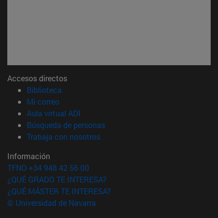
Accesos directos
(abre en nueva ventana)
Biblioteca
(abre en nueva ventana)
Mi correo
(abre en nueva ventana)
Aula virtual ADI
(abre en nueva ventana)
Búsqueda de personas
(abre en nueva ventana)
Trabaja con nosotros
Información
TFNO +34 948 42 56 00
¿QUÉ GRADO TE INTERESA?
¿QUÉ MÁSTER TE INTERESA?
© Universidad de Navarra