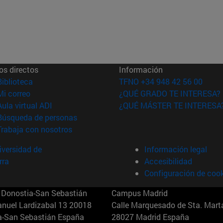
os directos
Información
(abre en nueva ventana)
Biblioteca
TFNO +34 948 42 56 00
(abre en nueva ventana)
Mi correo
¿QUÉ GRADO TE INTERESA?
(abre en nueva ventana)
Aula virtual ADI
¿QUÉ MÁSTER TE INTERESA
(abre en nueva ventana)
Búsqueda de personas
(abre en nueva ventana)
Trabaja con nosotros
versidad de
Información legal
rra
Accesibilidad
Configuración de coo
Donostia-San Sebastián
Campus Madrid
anuel Lardizabal 13 20018
Calle Marquesado de Sta. Marta
a-San Sebastián España
28027 Madrid España