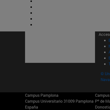
Acces
© Uni
Nava
Campus Pamplona
Campus 
Campus Universitario 31009 Pamplona
Pº de M
España
Donosti