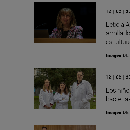
12 | 02 | 
Leticia 
arrollado
escultur
Imagen
Man
12 | 02 | 
Los niño
bacteria
Imagen
Man