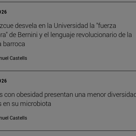
2026
Azcue desvela en la Universidad la "fuerza
ra" de Bernini y el lenguaje revolucionario de la
a barroca
uel Castells
2026
s con obesidad presentan una menor diversida
s en su microbiota
uel Castells