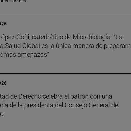
uel Castells
2026
López-Goñi, catedrático de Microbiología: “La
ia Salud Global es la única manera de preparar
óximas amenazas”
2026
tad de Derecho celebra el patrón con una
cia de la presidenta del Consejo General del
do