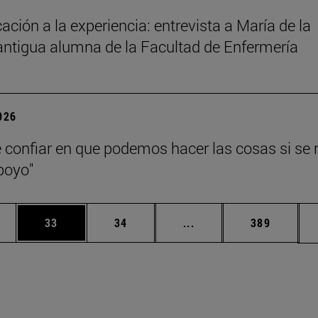
ación a la experiencia: entrevista a María de la
antigua alumna de la Facultad de Enfermería
2026
 confiar en que podemos hacer las cosas si se 
poyo"
edias Use TAB para desplazarse.
ina
Página
Página
Páginas intermedias Us
Página
33
34
...
389