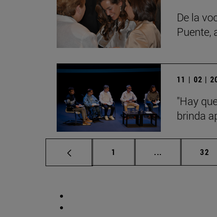
De la voc
Puente, 
11 | 02 | 
"Hay que
brinda a
Página
Páginas interm
Pág
1
...
32