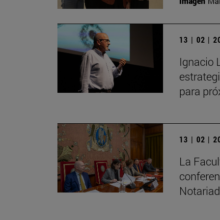
Imagen
Man
13 | 02 | 
Ignacio 
estrateg
para pr
13 | 02 | 
La Facul
conferen
Notaria