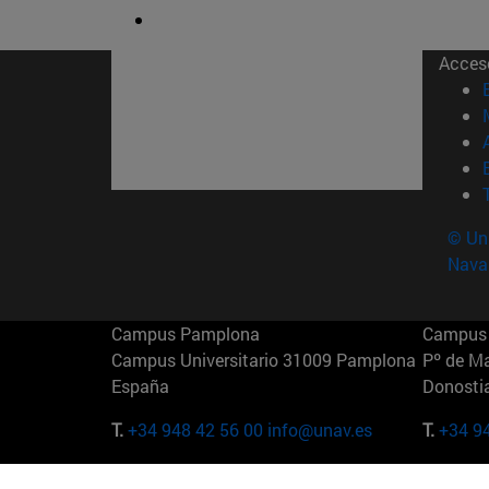
Acces
© Uni
Nava
Campus Pamplona
Campus 
Campus Universitario 31009 Pamplona
Pº de M
España
Donosti
T.
+34 948 42 56 00
info@unav.es
T.
+34 9
Campus Madrid (IESE)
Campus 