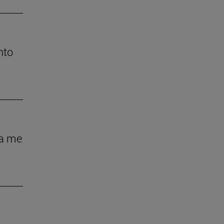
nto
ra me