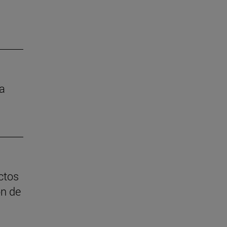
a
ctos
ón de