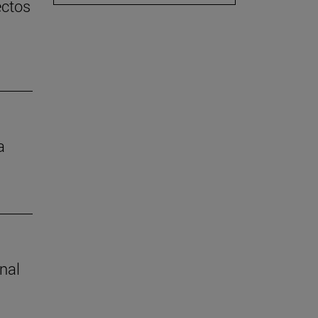
ectos
a
nal