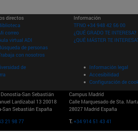
os directos
Información
(abre en nueva ventana)
Biblioteca
TFNO +34 948 42 56 00
(abre en nueva ventana)
Mi correo
¿QUÉ GRADO TE INTERESA?
(abre en nueva ventana)
Aula virtual ADI
¿QUÉ MÁSTER TE INTERESA
(abre en nueva ventana)
Búsqueda de personas
(abre en nueva ventana)
Trabaja con nosotros
versidad de
Información legal
rra
Accesibilidad
Configuración de coo
Donostia-San Sebastián
Campus Madrid
anuel Lardizabal 13 20018
Calle Marquesado de Sta. Marta
a-San Sebastián España
28027 Madrid España
43 21 98 77
T.
+34 914 51 43 41
Nueva York (IESE)
Campus Munich (IESE)