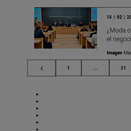
16 | 02 | 
¿Moda o 
el negoc
Imagen
Man
Página
Páginas interm
Pág
1
...
31