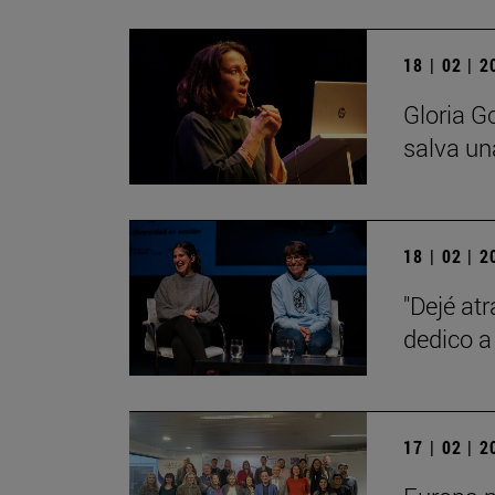
18 | 02 | 
Gloria G
salva un
18 | 02 | 
"Dejé at
dedico a
17 | 02 | 