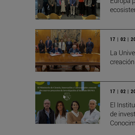
Europa p
ecosiste
17 | 02 | 
La Unive
creación
17 | 02 | 
El Insti
de inves
Conocim