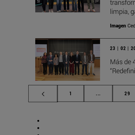
transfor
limpia, 
Imagen
Ced
23 | 02 | 
Más de 4
“Redefini
Página
Páginas interm
Pág
1
...
29