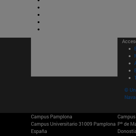
Acces
© Uni
Nava
Campus Pamplona
Campus 
Campus Universitario 31009 Pamplona
Pº de M
España
Donosti