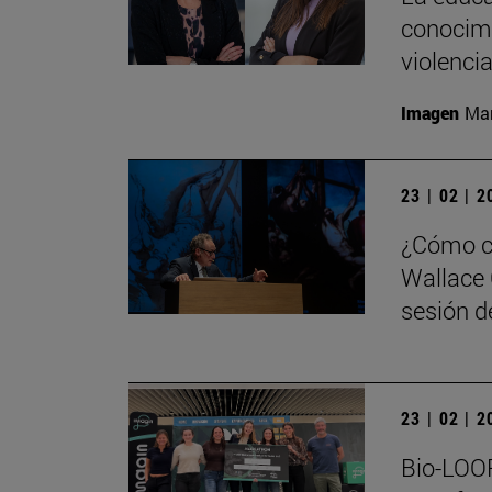
conocimi
violenci
Imagen
Man
23 | 02 | 
¿Cómo ca
Wallace 
sesión de
23 | 02 | 
Bio-LOOP