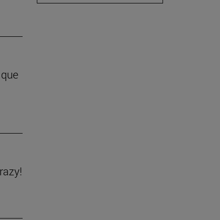
 que
razy!