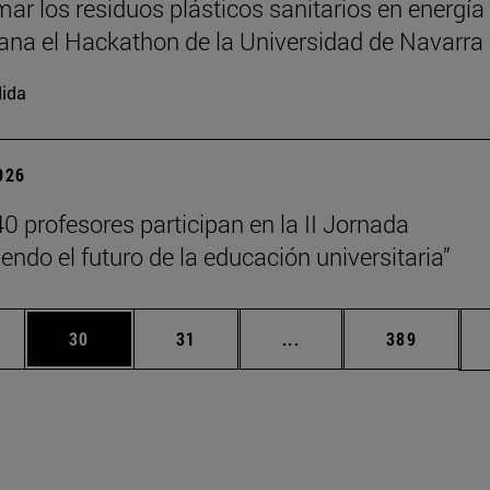
mar los residuos plásticos sanitarios en energía
gana el Hackathon de la Universidad de Navarra
ida
2026
0 profesores participan en la II Jornada
endo el futuro de la educación universitaria”
edias Use TAB para desplazarse.
ina
Página
Página
Páginas intermedias Us
Página
30
31
...
389