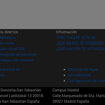
os directos
Información
(abre en nueva ventana)
Biblioteca
TFNO +34 948 42 56 00
(abre en nueva ventana)
Mi correo
¿QUÉ GRADO TE INTERESA?
(abre en nueva ventana)
Aula virtual ADI
¿QUÉ MÁSTER TE INTERESA
(abre en nueva ventana)
Búsqueda de personas
(abre en nueva ventana)
Trabaja con nosotros
versidad de
Información legal
rra
Accesibilidad
Configuración de coo
Donostia-San Sebastián
Campus Madrid
anuel Lardizabal 13 20018
Calle Marquesado de Sta. Marta
a-San Sebastián España
28027 Madrid España