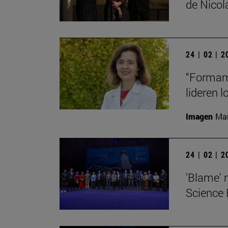
de Nico
24 | 02 | 
“Formamo
lideren 
Imagen
Man
24 | 02 | 
'Blame' 
Science 