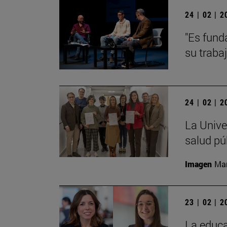
24 | 02 | 
"Es fund
su traba
24 | 02 | 
La Unive
salud pú
Imagen
Man
23 | 02 | 
La educa