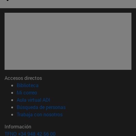
Accesos directos
(abre en nueva ventana)
Biblioteca
(abre en nueva ventana)
Mi correo
(abre en nueva ventana)
Aula virtual ADI
(abre en nueva ventana)
Búsqueda de personas
(abre en nueva ventana)
Trabaja con nosotros
Información
TFNO +34 948 42 56 00