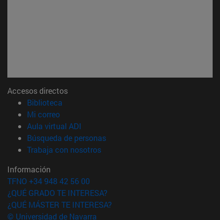
Accesos directos
(abre en nueva ventana)
Biblioteca
(abre en nueva ventana)
Mi correo
(abre en nueva ventana)
Aula virtual ADI
(abre en nueva ventana)
Búsqueda de personas
(abre en nueva ventana)
Trabaja con nosotros
Información
TFNO +34 948 42 56 00
¿QUÉ GRADO TE INTERESA?
¿QUÉ MÁSTER TE INTERESA?
© Universidad de Navarra