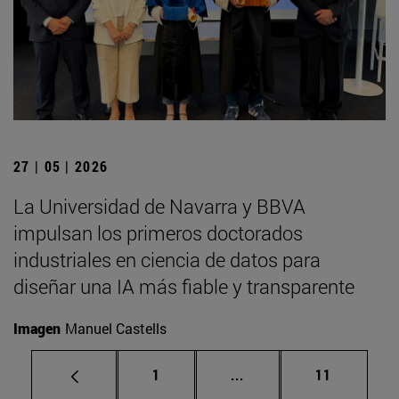
27 | 05 | 2026
La Universidad de Navarra y BBVA
impulsan los primeros doctorados
industriales en ciencia de datos para
diseñar una IA más fiable y transparente
Imagen
Manuel Castells
Página
Páginas intermedias Us
Página
1
...
11