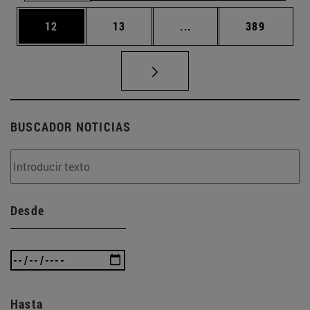
Página
Página
Páginas intermedias U
Página
12
13
...
389
BUSCADOR NOTICIAS
Desde
Hasta