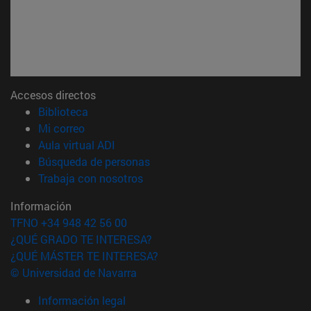
Accesos directos
(abre en nueva ventana)
Biblioteca
(abre en nueva ventana)
Mi correo
(abre en nueva ventana)
Aula virtual ADI
(abre en nueva ventana)
Búsqueda de personas
(abre en nueva ventana)
Trabaja con nosotros
Información
TFNO +34 948 42 56 00
¿QUÉ GRADO TE INTERESA?
¿QUÉ MÁSTER TE INTERESA?
© Universidad de Navarra
Información legal