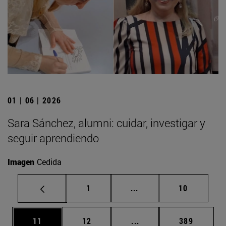
01 | 06 | 2026
Sara Sánchez, alumni: cuidar, investigar y
seguir aprendiendo
Imagen
Cedida
Página
Páginas intermedias Us
Página
1
...
10
Página
Página
Páginas intermedias U
Página
11
12
...
389