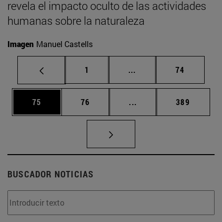
revela el impacto oculto de las actividades
humanas sobre la naturaleza
Imagen
Manuel Castells
Página
Páginas intermedias Us
Página
1
...
74
Página
Página
Páginas intermedias U
Página
75
76
...
389
BUSCADOR NOTICIAS