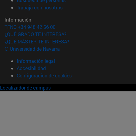
Búsqueda de personas
(abre en nueva ventana)
Trabaja con nosotros
Información
TFNO +34 948 42 56 00
¿QUÉ GRADO TE INTERESA?
¿QUÉ MÁSTER TE INTERESA?
© Universidad de Navarra
Información legal
Accesibilidad
Configuración de cookies
Localizador de campus