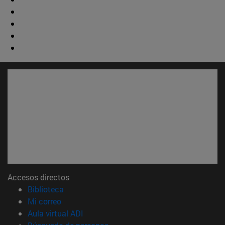
Accesos directos
(abre en nueva ventana)
Biblioteca
(abre en nueva ventana)
Mi correo
(abre en nueva ventana)
Aula virtual ADI
(abre en nueva ventana)