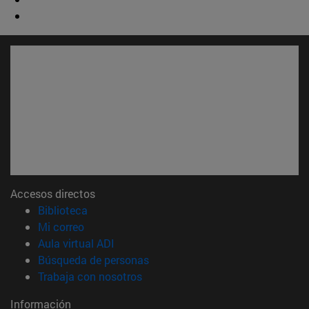
Accesos directos
(abre en nueva ventana)
Biblioteca
(abre en nueva ventana)
Mi correo
(abre en nueva ventana)
Aula virtual ADI
(abre en nueva ventana)
Búsqueda de personas
(abre en nueva ventana)
Trabaja con nosotros
Información