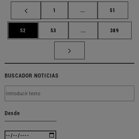
Página
Páginas intermedias Us
Página
1
...
51
Página
Página
Páginas intermedias U
Página
52
53
...
389
BUSCADOR NOTICIAS
Desde