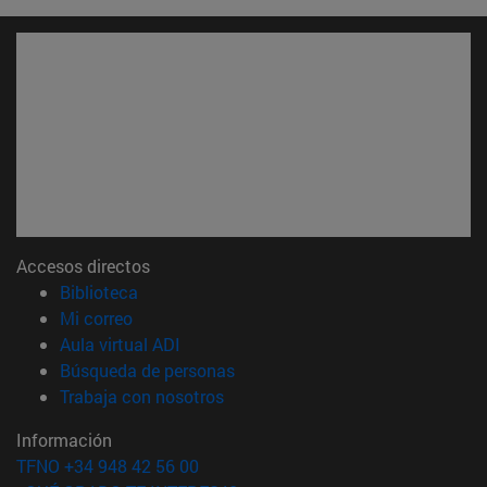
Accesos directos
(abre en nueva ventana)
Biblioteca
(abre en nueva ventana)
Mi correo
(abre en nueva ventana)
Aula virtual ADI
(abre en nueva ventana)
Búsqueda de personas
(abre en nueva ventana)
Trabaja con nosotros
Información
TFNO +34 948 42 56 00