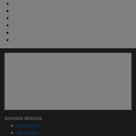
Accesos directos
(abre en nueva ventana)
Biblioteca
(abre en nueva ventana)
Mi correo