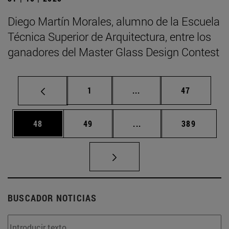
Diego Martín Morales, alumno de la Escuela
Técnica Superior de Arquitectura, entre los
ganadores del Master Glass Design Contest
Página
Páginas intermedias Us
Página
1
...
47
Página
Página
Páginas intermedias U
Página
48
49
...
389
BUSCADOR NOTICIAS