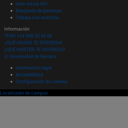
(abre en nueva ventana)
Aula virtual ADI
(abre en nueva ventana)
Búsqueda de personas
(abre en nueva ventana)
Trabaja con nosotros
Información
TFNO +34 948 42 56 00
¿QUÉ GRADO TE INTERESA?
¿QUÉ MÁSTER TE INTERESA?
© Universidad de Navarra
Información legal
Accesibilidad
Configuración de cookies
Localizador de campus