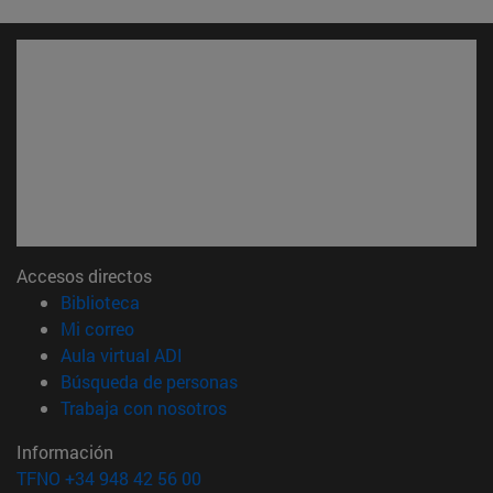
Accesos directos
(abre en nueva ventana)
Biblioteca
(abre en nueva ventana)
Mi correo
(abre en nueva ventana)
Aula virtual ADI
(abre en nueva ventana)
Búsqueda de personas
(abre en nueva ventana)
Trabaja con nosotros
Información
TFNO +34 948 42 56 00