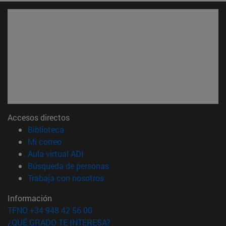
Accesos directos
(abre en nueva ventana)
Biblioteca
(abre en nueva ventana)
Mi correo
(abre en nueva ventana)
Aula virtual ADI
(abre en nueva ventana)
Búsqueda de personas
(abre en nueva ventana)
Trabaja con nosotros
Información
TFNO +34 948 42 56 00
¿QUÉ GRADO TE INTERESA?