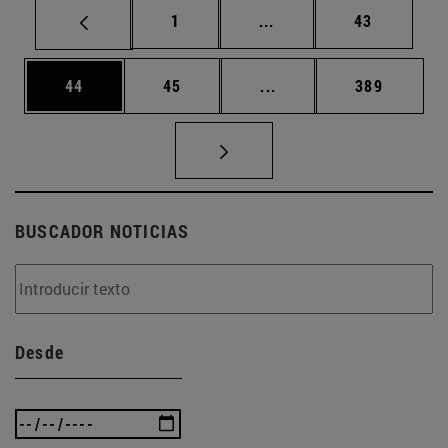
Página
Páginas intermedias Us
Página
1
...
43
Página
Página
Páginas intermedias U
Página
44
45
...
389
BUSCADOR NOTICIAS
Desde