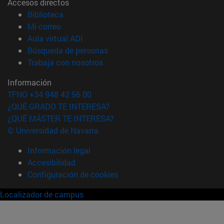
Accesos directos
(abre en nueva ventana)
Biblioteca
(abre en nueva ventana)
Mi correo
(abre en nueva ventana)
Aula virtual ADI
(abre en nueva ventana)
Búsqueda de personas
(abre en nueva ventana)
Trabaja con nosotros
Información
TFNO +34 948 42 56 00
¿QUÉ GRADO TE INTERESA?
¿QUÉ MÁSTER TE INTERESA?
© Universidad de Navarra
Información legal
Accesibilidad
Configuración de cookies
Localizador de campus