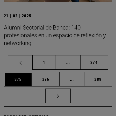
21 | 02 | 2025
Alumni Sectorial de Banca: 140
profesionales en un espacio de reflexión y
networking
Página
Páginas intermedias Us
Página
1
...
374
Página
Página
Páginas intermedias 
Página
375
376
...
389