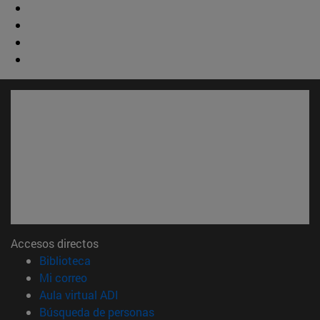
Accesos directos
(abre en nueva ventana)
Biblioteca
(abre en nueva ventana)
Mi correo
(abre en nueva ventana)
Aula virtual ADI
(abre en nueva ventana)
Búsqueda de personas