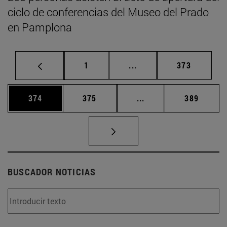
ciclo de conferencias del Museo del Prado
en Pamplona
Página
Páginas intermedias Us
Página
1
...
373
Página
Página
Páginas intermedias 
Página
374
375
...
389
BUSCADOR NOTICIAS