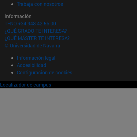
(abre en nueva ventana)
Trabaja con nosotros
Información
TFNO +34 948 42 56 00
¿QUÉ GRADO TE INTERESA?
¿QUÉ MÁSTER TE INTERESA?
© Universidad de Navarra
Información legal
Accesibilidad
Configuración de cookies
Localizador de campus