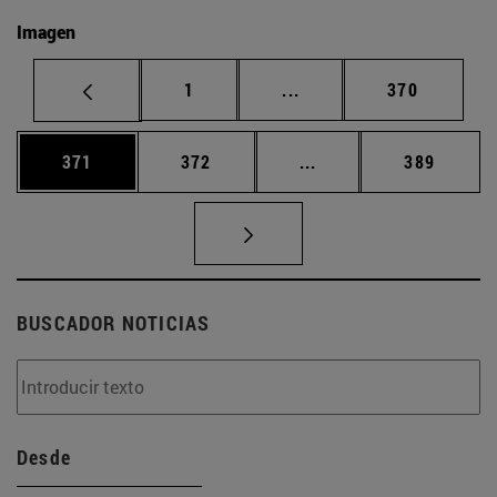
Imagen
Página
Páginas intermedias Us
Página
1
...
370
Página
Página
Páginas intermedias 
Página
371
372
...
389
BUSCADOR NOTICIAS
Desde