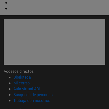
Accesos directos
(abre en nueva ventana)
Biblioteca
(abre en nueva ventana)
Mi correo
(abre en nueva ventana)
Aula virtual ADI
(abre en nueva ventana)
Búsqueda de personas
(abre en nueva ventana)
Trabaja con nosotros