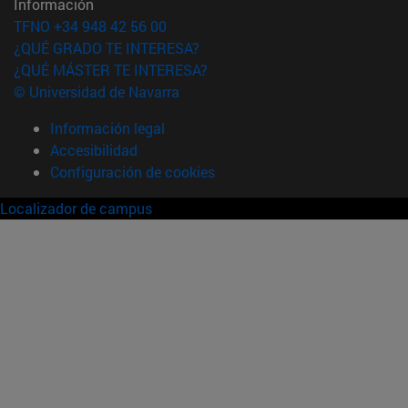
Información
TFNO +34 948 42 56 00
¿QUÉ GRADO TE INTERESA?
¿QUÉ MÁSTER TE INTERESA?
© Universidad de Navarra
Información legal
Accesibilidad
Configuración de cookies
Localizador de campus