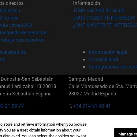
os directos
Información
(abre en nueva ventana)
Biblioteca
TFNO +34 948 42 56 00
(abre en nueva ventana)
Mi correo
¿QUÉ GRADO TE INTERESA?
(abre en nueva ventana)
Aula virtual ADI
¿QUÉ MÁSTER TE INTERESA
(abre en nueva ventana)
Búsqueda de personas
(abre en nueva ventana)
Trabaja con nosotros
versidad de
Información legal
rra
Accesibilidad
Configuración de coo
Donostia-San Sebastián
Campus Madrid
anuel Lardizabal 13 20018
Calle Marquesado de Sta. Marta
a-San Sebastián España
28027 Madrid España
43 21 98 77
T.
+34 914 51 43 41
Nueva York (IESE)
Campus Munich (IESE)
to store and retrieve information when you browse.
7th St 10019-2201 Nueva York
Maria-Theresia-Straße 15 8167
fy you as a user, obtain information about your
Múnich Alemania
Manage c
is displayed. You can select the cookies you want