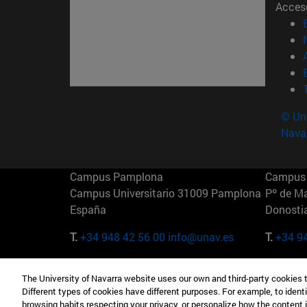
Acces
© Uni
Nava
Campus Pamplona
Campus 
Campus Universitario 31009 Pamplona
Pº de M
España
Donosti
T.
+34 948 42 56 00
info@unav.es
T.
+34 9
Campus Madrid (IESE)
Campus 
The University of Navarra website uses our own and third-party cookies 
Camino del Cerro Águila 3 28023
165 W 5
Different types of cookies have different purposes. For example, to identi
Madrid España
EE.UU
browsing habits respecting your privacy, or personalize how the content 