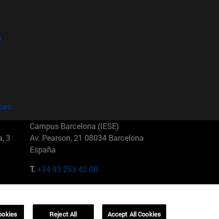
?
kies
Campus Barcelona (IESE)
, 3
Av. Pearson, 21 08034 Barcelona
España
T.
+34 93 253 42 00
Campus Sao Paulo (IESE)
5
Rua Martiniano de Carvalho, 573
01321001 Bela Vista Brasil
ookies
Reject All
Accept All Cookies