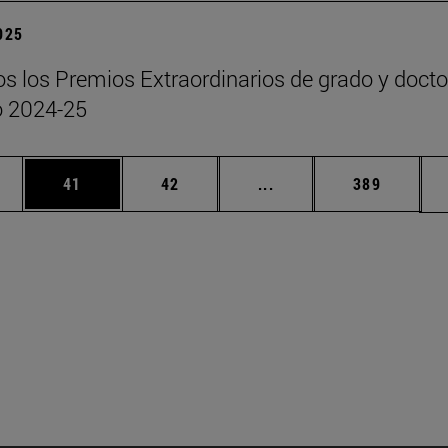
2025
s los Premios Extraordinarios de grado y doct
o 2024-25
edias Use TAB para desplazarse.
ina
Página
Página
Páginas intermedias Us
Página
41
42
...
389