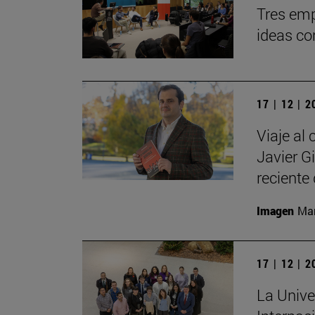
Tres emp
ideas co
17 | 12 | 
Viaje al 
Javier G
reciente 
Imagen
Man
17 | 12 | 
La Unive