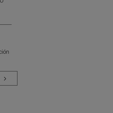
SO
ción
e TAB para desplazarse.