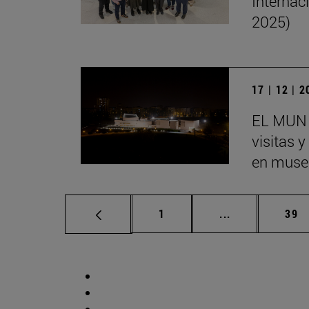
Internac
2025)
17 | 12 | 
EL MUN 
visitas 
en museo
Página
Páginas interm
Pág
1
...
39