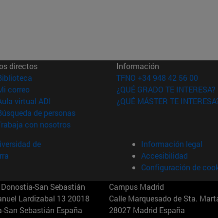
os directos
Información
(abre en nueva ventana)
Biblioteca
TFNO +34 948 42 56 00
(abre en nueva ventana)
Mi correo
¿QUÉ GRADO TE INTERESA?
(abre en nueva ventana)
Aula virtual ADI
¿QUÉ MÁSTER TE INTERESA
(abre en nueva ventana)
Búsqueda de personas
(abre en nueva ventana)
Trabaja con nosotros
versidad de
Información legal
rra
Accesibilidad
Configuración de coo
Donostia-San Sebastián
Campus Madrid
anuel Lardizabal 13 20018
Calle Marquesado de Sta. Marta
a-San Sebastián España
28027 Madrid España