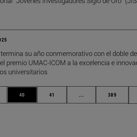
ional “Jóvenes Investigadores Siglo de Oro” (JI
2025
termina su año conmemorativo con el doble de
y el premio UMAC-ICOM a la excelencia e innova
s universitarios
edias Use TAB para desplazarse.
ina
Página
Página
Páginas intermedias Us
Página
40
41
...
389