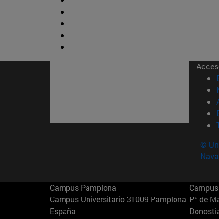
Acces
© Uni
Nava
Campus Pamplona
Campus 
Campus Universitario 31009 Pamplona
Pº de M
España
Donosti