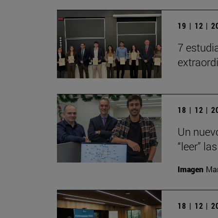
19 | 12 | 
7 estudi
extraord
18 | 12 | 
Un nuevo
“leer” la
Imagen
Man
18 | 12 | 