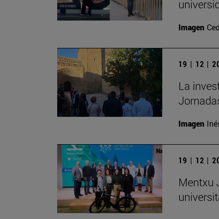
universi
Imagen
Ced
19 | 12 | 
La inves
Jornadas
Imagen
Iné
19 | 12 | 
Mentxu J
universit