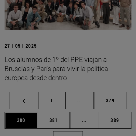
27 | 05 | 2025
Los alumnos de 1º del PPE viajan a
Bruselas y París para vivir la política
europea desde dentro
Página
Páginas intermedias Us
Página
1
...
379
Página
Página
Páginas intermedias 
Página
380
381
...
389