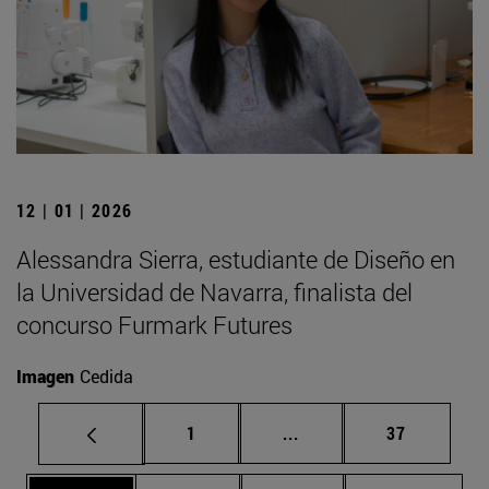
12 | 01 | 2026
Alessandra Sierra, estudiante de Diseño en
la Universidad de Navarra, finalista del
concurso Furmark Futures
Imagen
Cedida
Página
Páginas intermedias Us
Página
1
...
37