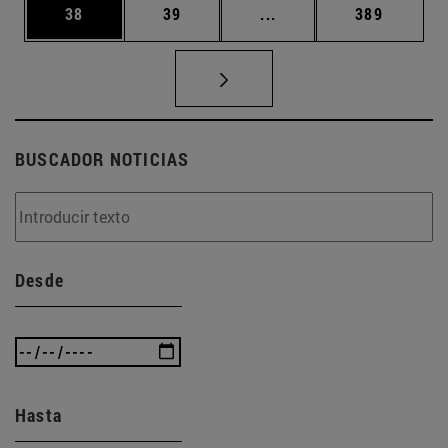
Página
Página
Páginas intermedias U
Página
38
39
...
389
BUSCADOR NOTICIAS
Desde
Hasta