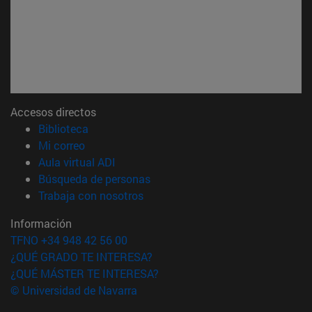
Accesos directos
(abre en nueva ventana)
Biblioteca
(abre en nueva ventana)
Mi correo
(abre en nueva ventana)
Aula virtual ADI
(abre en nueva ventana)
Búsqueda de personas
(abre en nueva ventana)
Trabaja con nosotros
Información
TFNO +34 948 42 56 00
¿QUÉ GRADO TE INTERESA?
¿QUÉ MÁSTER TE INTERESA?
© Universidad de Navarra