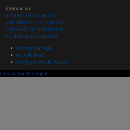
Información
TFNO +34 948 42 56 00
¿QUÉ GRADO TE INTERESA?
¿QUÉ MÁSTER TE INTERESA?
© Universidad de Navarra
Información legal
Accesibilidad
Configuración de cookies
Localizador de campus