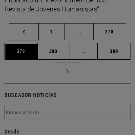
Revista de Jóvenes Humanistas”
Página
Páginas intermedias Us
Página
1
...
378
Página
Página
Páginas intermedias 
Página
379
380
...
389
BUSCADOR NOTICIAS
Desde