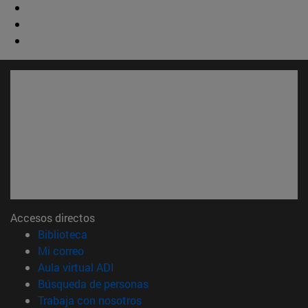
Accesos directos
(abre en nueva ventana)
Biblioteca
(abre en nueva ventana)
Mi correo
(abre en nueva ventana)
Aula virtual ADI
(abre en nueva ventana)
Búsqueda de personas
(abre en nueva ventana)
Trabaja con nosotros