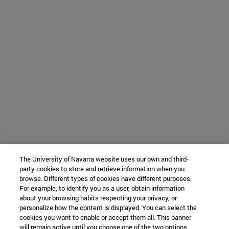
The University of Navarra website uses our own and third-
party cookies to store and retrieve information when you
browse. Different types of cookies have different purposes.
For example, to identify you as a user, obtain information
about your browsing habits respecting your privacy, or
personalize how the content is displayed. You can select the
cookies you want to enable or accept them all. This banner
will remain active until you choose one of the two options.