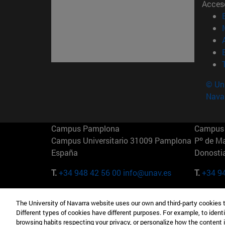
Acces
© Uni
Nava
Campus Pamplona
Campus 
Campus Universitario 31009 Pamplona
Pº de M
España
Donosti
T.
+34 948 42 56 00
info@unav.es
T.
+34 9
Campus Madrid (IESE)
Campus 
The University of Navarra website uses our own and third-party cookies 
Camino del Cerro Águila 3 28023
165 W 5
Different types of cookies have different purposes. For example, to identi
Madrid España
EE.UU
browsing habits respecting your privacy, or personalize how the content 