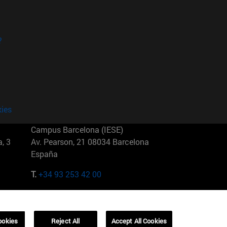
?
kies
Campus Barcelona (IESE)
, 3
Av. Pearson, 21 08034 Barcelona
España
T.
+34 93 253 42 00
Campus Sao Paulo (IESE)
5
Rua Martiniano de Carvalho, 573
01321001 Bela Vista Brasil
ookies
Reject All
Accept All Cookies