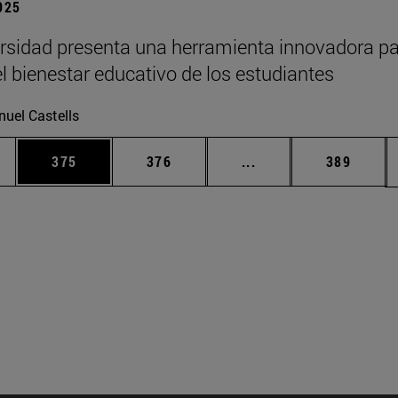
2025
rsidad presenta una herramienta innovadora p
el bienestar educativo de los estudiantes
uel Castells
ias Use TAB para desplazarse.
a
Página
Página
Páginas intermedias 
Página
375
376
...
389