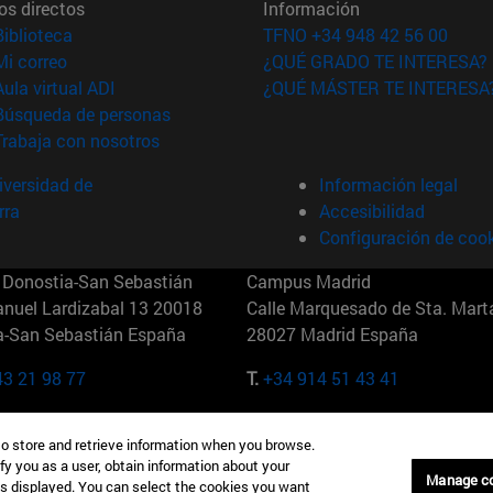
os directos
Información
(abre en nueva ventana)
Biblioteca
TFNO +34 948 42 56 00
(abre en nueva ventana)
Mi correo
¿QUÉ GRADO TE INTERESA?
(abre en nueva ventana)
Aula virtual ADI
¿QUÉ MÁSTER TE INTERESA
(abre en nueva ventana)
Búsqueda de personas
(abre en nueva ventana)
Trabaja con nosotros
versidad de
Información legal
rra
Accesibilidad
Configuración de coo
Donostia-San Sebastián
Campus Madrid
anuel Lardizabal 13 20018
Calle Marquesado de Sta. Marta
a-San Sebastián España
28027 Madrid España
43 21 98 77
T.
+34 914 51 43 41
Nueva York (IESE)
Campus Munich (IESE)
to store and retrieve information when you browse.
7th St 10019-2201 Nueva York
Maria-Theresia-Straße 15 8167
fy you as a user, obtain information about your
Múnich Alemania
Manage c
is displayed. You can select the cookies you want