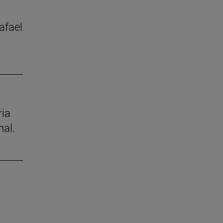
afael
ria
nal.