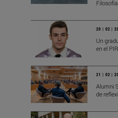
Filosofí
20 | 02 | 
Un gradu
en el PIR
21 | 02 | 
Alumni S
de refle