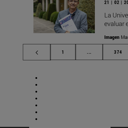
21 | 02 | 
La Unive
evaluar 
Imagen
Man
Página
Páginas intermed
Págin
1
...
374