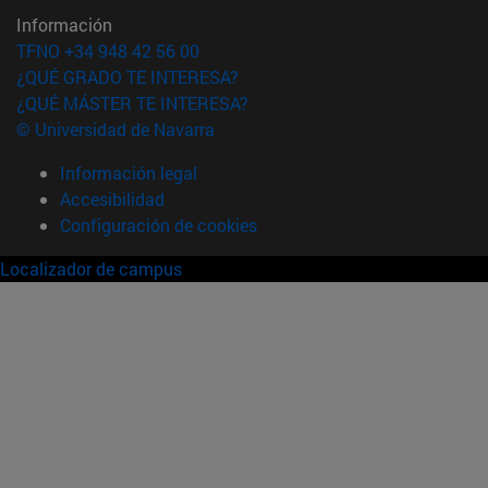
Información
TFNO +34 948 42 56 00
¿QUÉ GRADO TE INTERESA?
¿QUÉ MÁSTER TE INTERESA?
© Universidad de Navarra
Información legal
Accesibilidad
Configuración de cookies
Localizador de campus