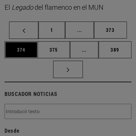
El
Legado
del flamenco en el MUN
Página
Páginas intermedias Us
Página
1
...
373
Página
Página
Páginas intermedias 
Página
374
375
...
389
BUSCADOR NOTICIAS
Desde