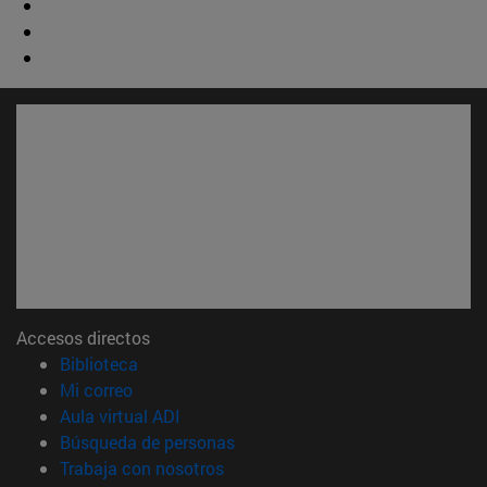
Accesos directos
(abre en nueva ventana)
Biblioteca
(abre en nueva ventana)
Mi correo
(abre en nueva ventana)
Aula virtual ADI
(abre en nueva ventana)
Búsqueda de personas
(abre en nueva ventana)
Trabaja con nosotros