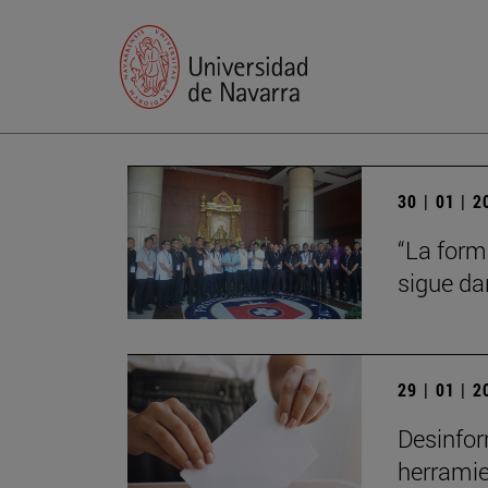
30 | 01 | 
“La form
sigue da
29 | 01 | 
Desinfor
herrami