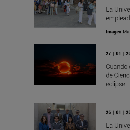
La Unive
empleado
Imagen
Man
27 | 01 | 
Cuando e
de Cienc
eclipse
26 | 01 | 
La Unive