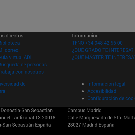
os directos
Información
(abre en nueva ventana)
Biblioteca
TFNO +34 948 42 56 00
(abre en nueva ventana)
Mi correo
¿QUÉ GRADO TE INTERESA?
(abre en nueva ventana)
Aula virtual ADI
¿QUÉ MÁSTER TE INTERESA
(abre en nueva ventana)
Búsqueda de personas
(abre en nueva ventana)
Trabaja con nosotros
versidad de
Información legal
rra
Accesibilidad
Configuración de coo
Donostia-San Sebastián
Campus Madrid
anuel Lardizabal 13 20018
Calle Marquesado de Sta. Marta
a-San Sebastián España
28027 Madrid España