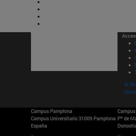
Acces
© Uni
Nava
Campus Pamplona
Campus 
Campus Universitario 31009 Pamplona
Pº de M
España
Donosti