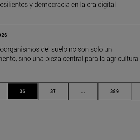
esilientes y democracia en la era digital
2026
oorganismos del suelo no son solo un
nto, sino una pieza central para la agricultura 
edias Use TAB para desplazarse.
ina
Página
Página
Páginas intermedias Us
Página
36
37
...
389