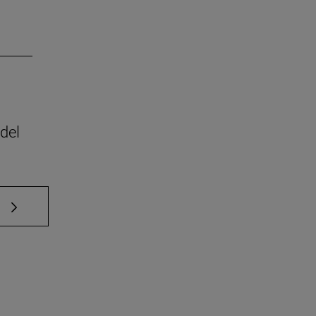
del
e TAB para desplazarse.