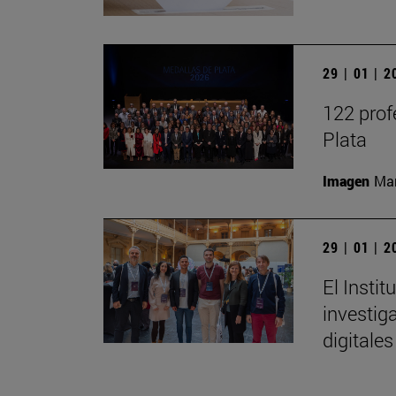
29 | 01 | 
122 prof
Plata
Imagen
Man
29 | 01 | 
El Insti
investig
digitales