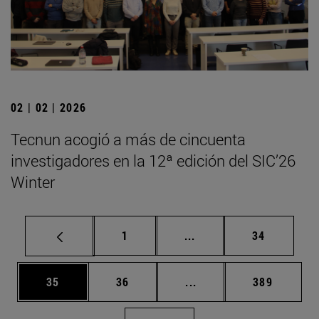
02 | 02 | 2026
Tecnun acogió a más de cincuenta
investigadores en la 12ª edición del SIC’26
Winter
Página
Páginas intermedias Us
Página
1
...
34
Página
Página
Páginas intermedias U
Página
35
36
...
389