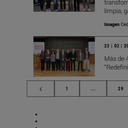
transfor
limpia, 
Imagen
Ced
23 | 02 | 
Más de 4
“Redefini
Página
Páginas interm
Pág
1
...
29