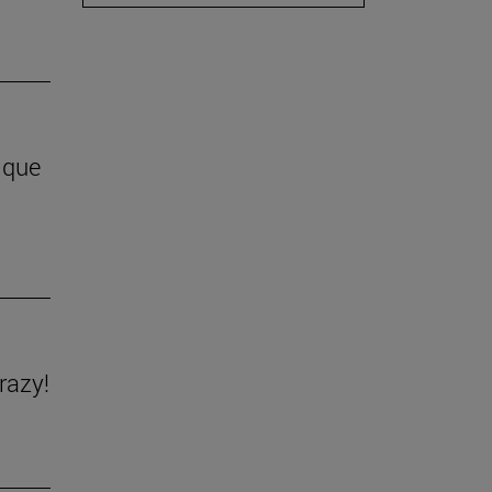
 que
razy!