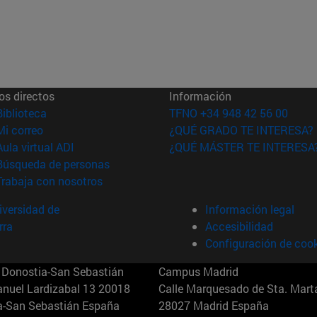
os directos
Información
(abre en nueva ventana)
Biblioteca
TFNO +34 948 42 56 00
(abre en nueva ventana)
Mi correo
¿QUÉ GRADO TE INTERESA?
(abre en nueva ventana)
Aula virtual ADI
¿QUÉ MÁSTER TE INTERESA
(abre en nueva ventana)
Búsqueda de personas
(abre en nueva ventana)
Trabaja con nosotros
versidad de
Información legal
rra
Accesibilidad
Configuración de coo
Donostia-San Sebastián
Campus Madrid
anuel Lardizabal 13 20018
Calle Marquesado de Sta. Marta
a-San Sebastián España
28027 Madrid España