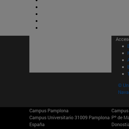
Acces
© Uni
Nava
Campus Pamplona
Campus 
Campus Universitario 31009 Pamplona
Pº de M
España
Donosti