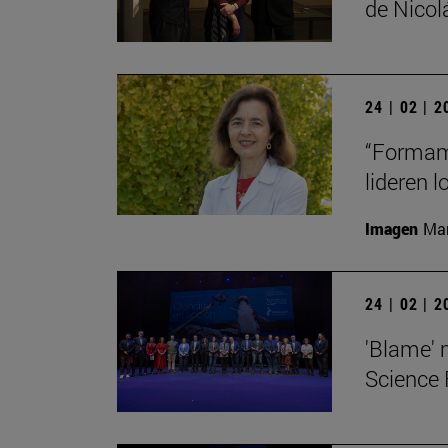
de Nico
24 | 02 | 
“Formamo
lideren 
Imagen
Man
24 | 02 | 
'Blame' 
Science 