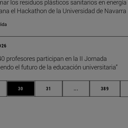
mar los residuos plásticos sanitarios en energía
gana el Hackathon de la Universidad de Navarra
ida
2026
0 profesores participan en la II Jornada
endo el futuro de la educación universitaria”
edias Use TAB para desplazarse.
ina
Página
Página
Páginas intermedias Us
Página
30
31
...
389