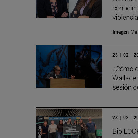
conocimi
violenci
Imagen
Man
23 | 02 | 
¿Cómo ca
Wallace 
sesión de
23 | 02 | 
Bio-LOOP