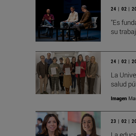
24 | 02 | 
"Es fund
su traba
24 | 02 | 
La Unive
salud pú
Imagen
Man
23 | 02 | 
La educa