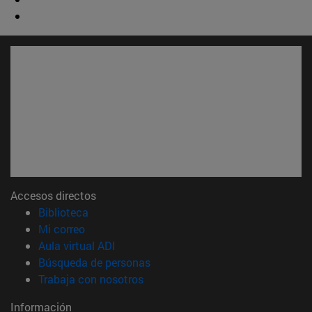
Accesos directos
(abre en nueva ventana)
Biblioteca
(abre en nueva ventana)
Mi correo
(abre en nueva ventana)
Aula virtual ADI
(abre en nueva ventana)
Búsqueda de personas
(abre en nueva ventana)
Trabaja con nosotros
Información