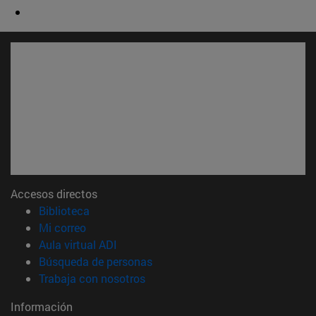
Accesos directos
(abre en nueva ventana)
Biblioteca
(abre en nueva ventana)
Mi correo
(abre en nueva ventana)
Aula virtual ADI
(abre en nueva ventana)
Búsqueda de personas
(abre en nueva ventana)
Trabaja con nosotros
Información