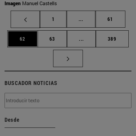
Imagen
Manuel Castells
Página
Páginas intermedias Us
Página
1
...
61
Página
Página
Páginas intermedias U
Página
62
63
...
389
BUSCADOR NOTICIAS
Desde