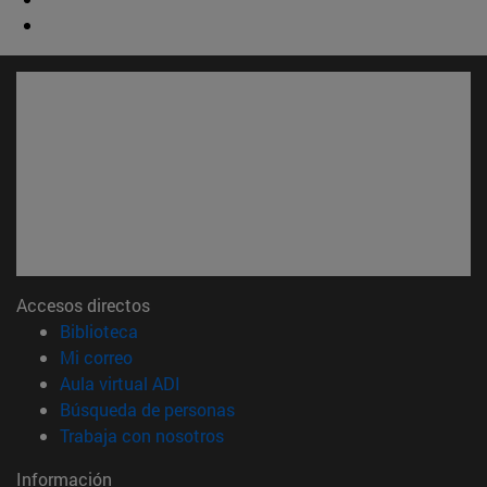
Accesos directos
(abre en nueva ventana)
Biblioteca
(abre en nueva ventana)
Mi correo
(abre en nueva ventana)
Aula virtual ADI
(abre en nueva ventana)
Búsqueda de personas
(abre en nueva ventana)
Trabaja con nosotros
Información