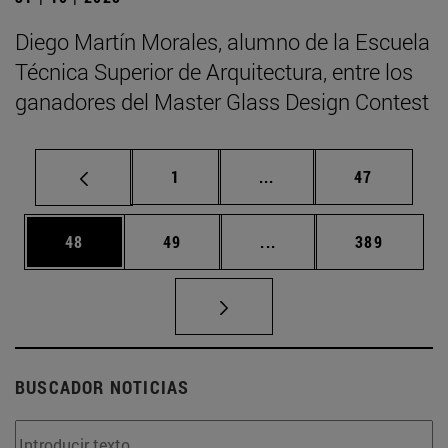
Diego Martín Morales, alumno de la Escuela
Técnica Superior de Arquitectura, entre los
ganadores del Master Glass Design Contest
Página
Páginas intermedias Us
Página
1
...
47
Página
Página
Páginas intermedias U
Página
48
49
...
389
BUSCADOR NOTICIAS