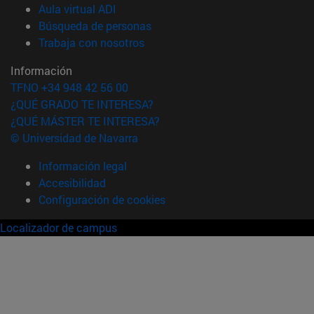
(abre en nueva ventana)
Aula virtual ADI
(abre en nueva ventana)
Búsqueda de personas
(abre en nueva ventana)
Trabaja con nosotros
Información
TFNO +34 948 42 56 00
¿QUÉ GRADO TE INTERESA?
¿QUÉ MÁSTER TE INTERESA?
© Universidad de Navarra
Información legal
Accesibilidad
Configuración de cookies
Localizador de campus