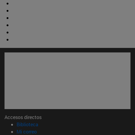
Accesos directos
(abre en nueva ventana)
Biblioteca
(abre en nueva ventana)
Mi correo