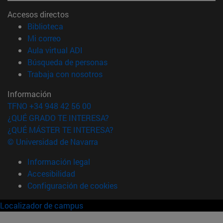
Accesos directos
(abre en nueva ventana)
Biblioteca
(abre en nueva ventana)
Mi correo
(abre en nueva ventana)
Aula virtual ADI
(abre en nueva ventana)
Búsqueda de personas
(abre en nueva ventana)
Trabaja con nosotros
Información
TFNO +34 948 42 56 00
¿QUÉ GRADO TE INTERESA?
¿QUÉ MÁSTER TE INTERESA?
© Universidad de Navarra
Información legal
Accesibilidad
Configuración de cookies
Localizador de campus