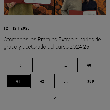
12 | 12 | 2025
Otorgados los Premios Extraordinarios de
grado y doctorado del curso 2024-25
Página
Páginas intermedias Us
Página
1
...
40
Página
Página
Páginas intermedias U
Página
41
42
...
389