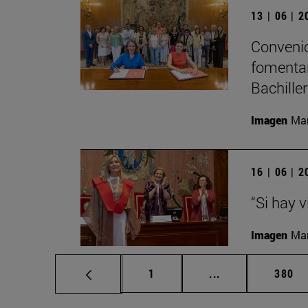
13 | 06 | 
Convenio
fomentar
Bachille
Imagen
Man
16 | 06 | 
“Si hay 
Imagen
Man
Página
Páginas intermed
Págin
1
...
380