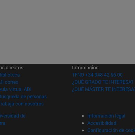
os directos
Información
(abre en nueva ventana)
Biblioteca
TFNO +34 948 42 56 00
(abre en nueva ventana)
Mi correo
¿QUÉ GRADO TE INTERESA?
(abre en nueva ventana)
Aula virtual ADI
¿QUÉ MÁSTER TE INTERESA
(abre en nueva ventana)
Búsqueda de personas
(abre en nueva ventana)
Trabaja con nosotros
versidad de
Información legal
rra
Accesibilidad
Configuración de coo