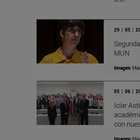
29 | 05 | 
Segunda 
MUN
Imagen
Man
05 | 06 | 
Icíar As
académic
con nues
Imagen
Man