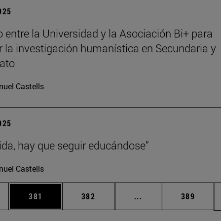
2025
 entre la Universidad y la Asociación Bi+ para
 la investigación humanística en Secundaria y
rato
uel Castells
2025
vida, hay que seguir educándose”
uel Castells
ias Use TAB para desplazarse.
a
Página
Página
Páginas intermedias 
Página
381
382
...
389