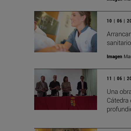
10 | 06 | 
Arrancan
sanitari
Imagen
Man
11 | 06 | 
Una obra
Cátedra 
profundi