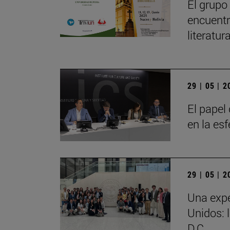
El grupo
encuentr
literatu
29 | 05 | 
El papel 
en la es
29 | 05 | 
Una expe
Unidos: 
D.C.