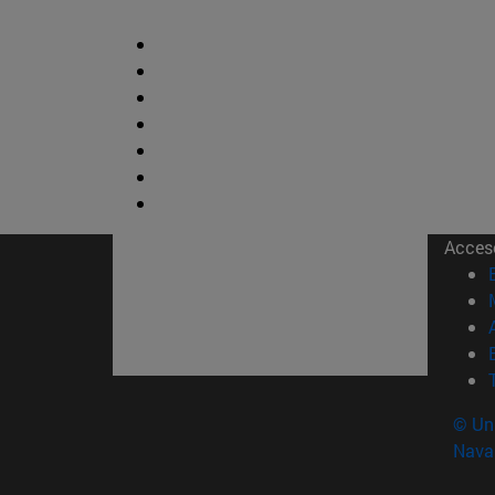
Acces
© Uni
Nava