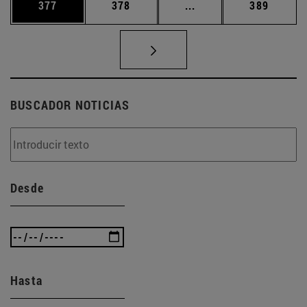
Página
Página
Páginas intermedias 
Página
377
378
...
389
BUSCADOR NOTICIAS
Desde
Hasta