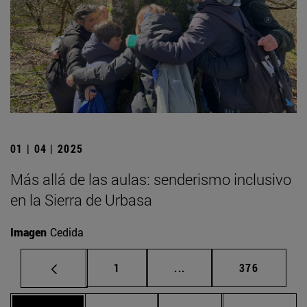
01 | 04 | 2025
Más allá de las aulas: senderismo inclusivo
en la Sierra de Urbasa
Imagen
Cedida
Página
Páginas intermedias Us
Página
1
...
376