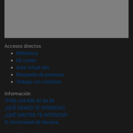
Accesos directos
(abre en nueva ventana)
Biblioteca
(abre en nueva ventana)
Mi correo
(abre en nueva ventana)
Aula virtual ADI
(abre en nueva ventana)
Búsqueda de personas
(abre en nueva ventana)
Trabaja con nosotros
Información
TFNO +34 948 42 56 00
¿QUÉ GRADO TE INTERESA?
¿QUÉ MÁSTER TE INTERESA?
© Universidad de Navarra